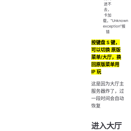
进不
去，
卡加
载，"Unknown
exception"报
错
按键盘 S 键，
可以切换 原版
菜单/大厅，换
回原版菜单用
IP 玩
这是因为大厅主
服务器炸了，过
一段时间会自动
恢复
进入大厅