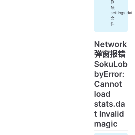
删
除
settings.dat
文
件
Network
弹窗报错
SokuLob
byError:
Cannot
load
stats.da
t Invalid
magic