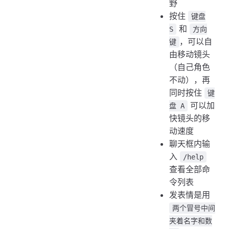
野
按住
键盘
和
S
方向
，可以自
键
由移动镜头
（自己角色
不动），再
同时按住
键
可以加
盘 A
快镜头的移
动速度
聊天框内输
入
/help
查看全部命
令列表
发表情是用
两个冒号中间
夹着名字和数