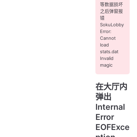
等数据损坏
之后弹窗报
错
SokuLobby
Error:
Cannot
load
stats.dat
Invalid
magic
在大厅内
弹出
Internal
Error
EOFExce
ption