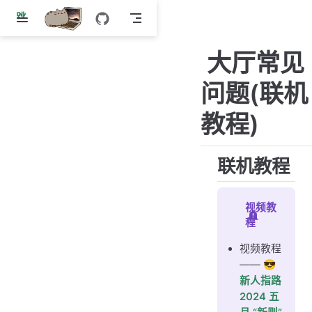
跳
至
主
大厅常见
要
內
问题(联机
容
教程)
联机教程
视频教
程
视频教程
——
😎
新人指路
2024 五