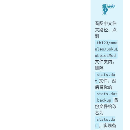
解决办
法
看图中文件
夹路径，点
到
th123/mod
ules/SokuL
obbiesMod
文件夹内，
删除
stats.da
文件，然
t
后将你的
stats.dat
备
.backup
份文件给改
名为
stats.da
，实现备
t