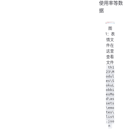
使用率等数
据
图
1：表
情文
件在
这里
查看
文件
th1
23\M
odul
es\S
okuL
obbi
esMo
d\as
sets
\emo
tes\
list
.jso
n