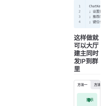
ChatKey=0
; 设置打
; 推荐的其他
; 键位参考表 
这样做就
可以大厅
建主同时
发IP到群
里
方法一
方法二
提示