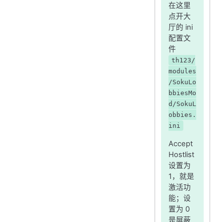
在这里
点开大
厅的 ini
配置文
件
th123/
modules
/SokuLo
bbiesMo
d/SokuL
obbies.
ini
Accept
Hostlist
设置为
1，就是
激活功
能；设
置为 0
是屏蔽