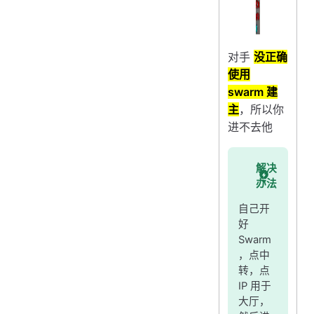
对手
没正确
使用
swarm 建
主
，所以你
进不去他
解决
办法
自己开
好
Swarm
，点中
转，点
IP 用于
大厅，