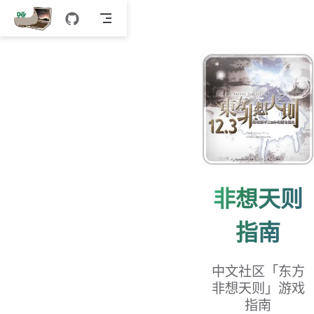
跳
至
主
要
內
容
非想天则
指南
中文社区「东方
非想天则」游戏
指南