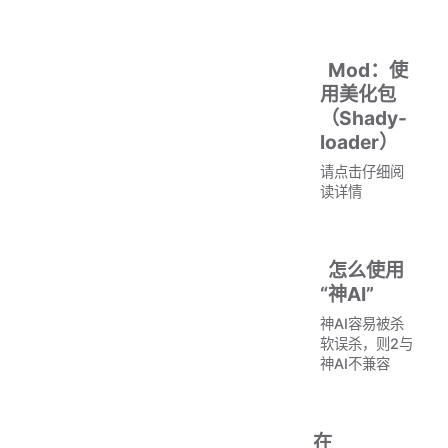
Mod：使
用美化包
（Shady-
loader）
请点击仔细阅
读详情
怎么使用
“神AI”
神AI容易被杀
软误杀，则2与
神AI不兼容
在